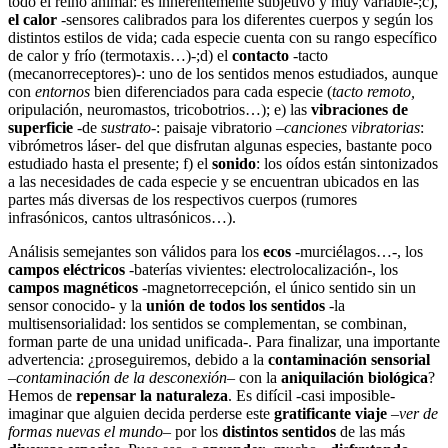
todo el reino animal: es inherentemente subjetivo y muy variable-;c),
el calor
-sensores calibrados para los diferentes cuerpos y según los
distintos estilos de vida; cada especie cuenta con su rango específico
de calor y frío (termotaxis…)-;d) el
contacto
-tacto
(mecanorreceptores)-: uno de los sentidos menos estudiados, aunque
con
entornos
bien diferenciados para cada especie (
tacto remoto,
oripulación, neuromastos, tricobotrios…); e) las
vibraciones de
superficie
-de
sustrato
-: paisaje vibratorio –
canciones vibratorias
:
vibrómetros láser- del que disfrutan algunas especies, bastante poco
estudiado hasta el presente; f) el
sonido
: los oídos están sintonizados
a las necesidades de cada especie y se encuentran ubicados en las
partes más diversas de los respectivos cuerpos (rumores
infrasónicos, cantos ultrasónicos…).
Análisis semejantes son válidos para los
ecos
-murciélagos…-, los
campos eléctricos
-baterías vivientes: electrolocalización-, los
campos magnéticos
-magnetorrecepción, el único sentido sin un
sensor conocido- y la
unión de todos los sentidos
-la
multisensorialidad: los sentidos se complementan, se combinan,
forman parte de una unidad unificada-. Para finalizar, una importante
advertencia: ¿proseguiremos, debido a la
contaminación sensorial
–
contaminación de la desconexión
– con la
aniquilación biológica
?
Hemos de
repensar la naturaleza
. Es difícil -casi imposible-
imaginar que alguien decida perderse este
gratificante viaje
–
ver de
formas nuevas el mundo
– por los
distintos sentidos
de las más