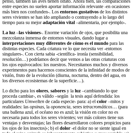
pensó, también las aves tienen olfato. Ahora bien, las comparaciones
entre especies no suelen aportar información relevante -en ocasiones
más bien nos confunden-. Los
entornos gustativos
de los distintos
seres vivientes se han ido ampliando o contrayendo a lo largo del
tiempo para su mejor
adaptación vital
–alimentaria, por ejemplo-.
La luz
–
las visiones
-. Enorme variación de ojos, que posibilita una
mezcolanza inmensa de entornos visuales, dando lugar a
interpretaciones muy diferentes de cómo es el mundo
para las
distintas especies. Cada criatura ve lo que necesita ver -entornos
singulares-. Con cierta sabia -científica- ironía (sensibilidad,
resolución…) podríamos decir que vemos a las otras criaturas con
los ojos equivocados: los nuestros. Necesitamos muchos y diversos
experimentos para hacernos conscientes de la infinidad de modos de
visión, fruto de la evolución (diurna, nocturna, dentro del agua, en
los diversos ecosistemas de la superficie…).
Lo dicho para los
olores
,
sabores
y la
luz
–cambiando lo que
proceda cambiar-, es válido –según la tesis aquí defendida: los
particulares
Umwelten
de cada especie- para: a) el
color
–mitos y
realidades: las
opsinas
, la
oponencia
, seres
tetracromáticos
… (para
una ballena azul, el océano no es azul; la visión en color no es
necesaria para todos los seres vivientes; ver más colores tiene sus
ventajas y desventajas; las flores desarrollaron colores propicios para
los ojos de los insectos)-; b) el
dolor
-el dolor no se siente igual en