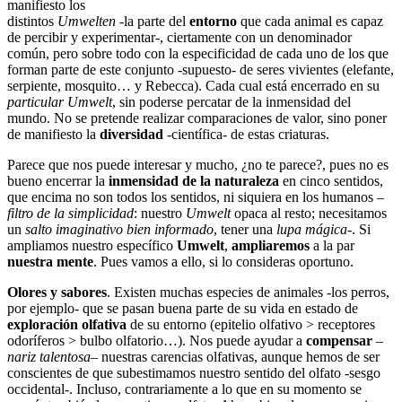
manifiesto los
distintos
Umwelten
-la parte del
entorno
que cada animal es capaz
de percibir y experimentar-, ciertamente con un denominador
común, pero sobre todo con la especificidad de cada uno de los que
forman parte de este conjunto -supuesto- de seres vivientes (elefante,
serpiente, mosquito… y Rebecca). Cada cual está encerrado en su
particular Umwelt
, sin poderse percatar de la inmensidad del
mundo. No se pretende realizar comparaciones de valor, sino poner
de manifiesto la
diversidad
-científica- de estas criaturas.
Parece que nos puede interesar y mucho, ¿no te parece?, pues no es
bueno encerrar la
inmensidad de la naturaleza
en cinco sentidos,
que encima no son todos los sentidos, ni siquiera en los humanos –
filtro de la simplicidad
: nuestro
Umwelt
opaca al resto; necesitamos
un
salto imaginativo bien informado
, tener una
lupa mágica
-. Si
ampliamos nuestro específico
Umwelt
,
ampliaremos
a la par
nuestra mente
. Pues vamos a ello, si lo consideras oportuno.
Olores y sabores
. Existen muchas especies de animales -los perros,
por ejemplo- que se pasan buena parte de su vida en estado de
exploración olfativa
de su entorno (epitelio olfativo > receptores
odoríferos > bulbo olfatorio…). Nos puede ayudar a
compensar
–
nariz talentosa
– nuestras carencias olfativas, aunque hemos de ser
conscientes de que subestimamos nuestro sentido del olfato -sesgo
occidental-. Incluso, contrariamente a lo que en su momento se