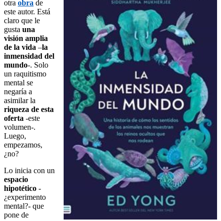
otra
obra
de
este autor. Está
claro que le
gusta
una
visión amplia
de la vida
–
la
inmensidad del
mundo
-. Solo
un raquitismo
mental se
negaría a
asimilar la
riqueza de esta
oferta
-este
volumen-.
Luego,
empezamos,
¿no?
Lo inicia con un
espacio
hipotético
-
¿experimento
mental?- que
pone de