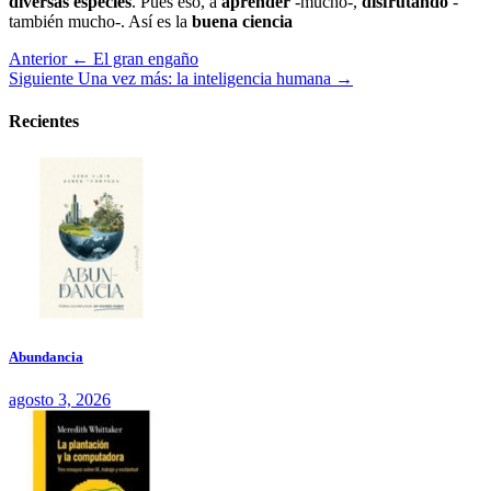
diversas especies
. Pues eso, a
aprender
-mucho-,
disfrutando
-
también mucho-. Así es la
buena ciencia
Anterior
← El gran engaño
Siguiente
Una vez más: la inteligencia humana →
Recientes
Abundancia
agosto 3, 2026