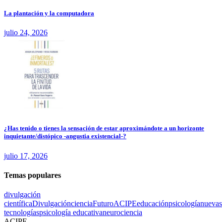
La plantación y la computadora
julio 24, 2026
¿Has tenido o tienes la sensación de estar aproximándote a un horizonte
inquietante/distópico -angustia existencial-?
julio 17, 2026
Temas populares
divulgación
científica
Divulgación
ciencia
Futuro
ACIPE
educación
psicología
nuevas
tecnologías
psicología educativa
neurociencia
ACIPE