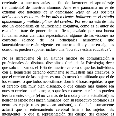
cerebrales a nuestras aulas, a fin de favorecer el aprendizaje
(rendimiento) de nuestros alumnos. Ante este panorama no es de
extrañar que tratemos
de ir demasiado lejos en las posibles
derivaciones escolares de los más recientes hallazgos en el estudio
apasionante y multidisciplinar del cerebro
. Por eso no está de más
que un especialista en neurociencia cognitiva, como es el autor de
esta obra, trate de poner de manifiesto, avalado por una buena
fundamentación científica especializada, algunas de las visiones no
correctas (elenco de los principales neuromitos) que
lamentablemente están vigentes en nuestros días y que en algunas
ocasiones pueden suponer incluso una “lucrativa estafa educativa”.
No es infrecuente oír en algunos medios de comunicación a
profesionales de distintas disciplinas (incluida la Psicología) decir
que sólo utilizamos el 10% de nuestro cerebro o que los individuos
con el hemisferio derecho dominante se muestran más creativos, o
que el cerebro de las mujeres es más (o menos) equilibrado que el de
los varones, o que todos necesitamos dormir 8 horas seguidas, o que
el cerebro está muy bien diseñado, o que cuanto más grande sea
nuestro cerebro mucho mejor, o que los escáneres cerebrales pueden
leer la mente, o que (el no va más de la moda y de la actualidad) las
neuronas espejo nos hacen humanos, con su respectivo corolario (las
neuronas espejo rotas provocan autismo), o (también sumamente
actual) que el entrenamiento cerebral hará a los sujetos más
inteligentes, o que la representación del cuerpo del cerebro es