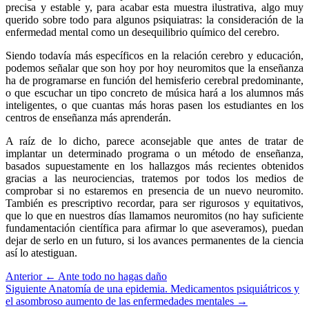
precisa y estable y, para acabar esta muestra ilustrativa, algo muy
querido sobre todo para algunos psiquiatras: la consideración de la
enfermedad mental como un desequilibrio químico del cerebro.
Siendo todavía más específicos en la relación cerebro y educación,
podemos señalar que son hoy por hoy neuromitos que la enseñanza
ha de programarse en función del hemisferio cerebral predominante,
o que escuchar un tipo concreto de música hará a los alumnos más
inteligentes, o que cuantas más horas pasen los estudiantes en los
centros de enseñanza más aprenderán.
A raíz de lo dicho, parece aconsejable que antes de tratar de
implantar un determinado programa o un método de enseñanza,
basados supuestamente en los hallazgos más recientes obtenidos
gracias a las neurociencias, tratemos por todos los medios de
comprobar si no estaremos en presencia de un nuevo neuromito.
También es prescriptivo recordar, para ser rigurosos y equitativos,
que lo que en nuestros días llamamos neuromitos (no hay suficiente
fundamentación científica para afirmar lo que aseveramos), puedan
dejar de serlo en un futuro, si los avances permanentes de la ciencia
así lo atestiguan.
Anterior
← Ante todo no hagas daño
Siguiente
Anatomía de una epidemia. Medicamentos psiquiátricos y
el asombroso aumento de las enfermedades mentales →