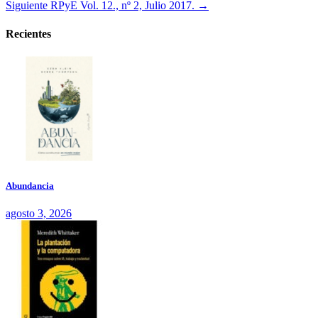
Siguiente
RPyE Vol. 12., nº 2, Julio 2017. →
Recientes
Abundancia
agosto 3, 2026