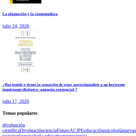
La plantación y la computadora
julio 24, 2026
¿Has tenido o tienes la sensación de estar aproximándote a un horizonte
inquietante/distópico -angustia existencial-?
julio 17, 2026
Temas populares
divulgación
científica
Divulgación
ciencia
Futuro
ACIPE
educación
psicología
nuevas
tecnologías
psicología educativa
neurociencia