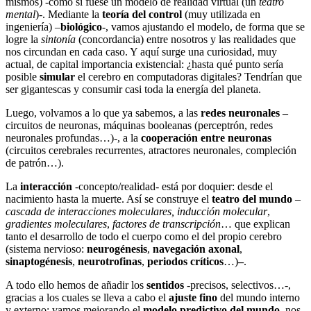
mismos) -como si fuese un modelo de realidad virtual (un
teatro
mental
)-. Mediante la
teoría del control
(muy utilizada en
ingeniería) –
biológico
-, vamos ajustando el modelo, de forma que se
logre la
sintonía
(concordancia) entre nosotros y las realidades que
nos circundan en cada caso. Y aquí surge una curiosidad, muy
actual, de capital importancia existencial: ¿hasta qué punto sería
posible
simular
el cerebro en computadoras digitales? Tendrían que
ser gigantescas y consumir casi toda la energía del planeta.
Luego, volvamos a lo que ya sabemos, a las
redes neuronales –
circuitos de neuronas, máquinas booleanas (perceptrón, redes
neuronales profundas…)-, a la
cooperación entre neuronas
(circuitos cerebrales recurrentes, atractores neuronales, compleción
de patrón…).
La
interacción
-concepto/realidad- está por doquier: desde el
nacimiento hasta la muerte. Así se construye el
teatro del mundo
–
cascada de interacciones moleculares, inducción molecular
,
gradientes moleculares
,
factores de transcripción
… que explican
tanto el desarrollo de todo el cuerpo como el del propio cerebro
(sistema nervioso:
neurogénesis
,
navegación axonal
,
sinaptogénesis
,
neurotrofinas
,
periodos críticos
…)
–
.
A todo ello hemos de añadir los
sentidos
-precisos, selectivos…-,
gracias a los cuales se lleva a cabo el
ajuste fino
del mundo interno
y externo: vamos mejorando el
modelo predictivo del mundo
, nos