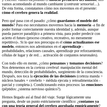
vamos acomodando al mundo cambiante (
contraste sensorial
…).
De esta forma, constatamos cómo nos movemos en el presente:
cómo el cerebro genera la realidad
.
Pero qué pasa con el pasado: ¿cómo
guardamos el modelo del
mundo
? Para eso necesitamos movernos hacia la
memoria
-a fin de
poder formar correctamente nuestra identidad y, además, aunque
pueda parecer paradójico a primera vista, para poder predecir con
acierto el futuro (proceso creativo, recreativo, no meramente
repetitivo)-. Si lo que nos preocupa es el
cómo actualizamos ese
modelo
, entonces nos adentramos en el
aprendizaje
-
probabilidades, relaciones causales, aprendizaje por reforzamiento,
células de lugar y de red… activación de conjuntos neuronales).
Con todo ello en mente, ¿cómo
pensamos
y
tomamos decisiones
?
Nos detenemos en la
corteza cerebral
: manipulación mental del
mundo, detección de probabilidades, surgimiento de la consciencia.
Después, nos toca la
ejecución de las decisiones
(corteza manda >
núcleos basales + cerebelo > médula ejecuta y retroalimentación -
parcial y completa-). Condicionando estos procesos: las
emociones
(péptidos: ¿sistema nervioso químico?).
Hemos llegado así al final del viaje. Surge lógicamente una
pregunta, desde un punto estrictamente científico: ¿
contamos ya
con una teoría general del cerebro aprobada empíricamente
?