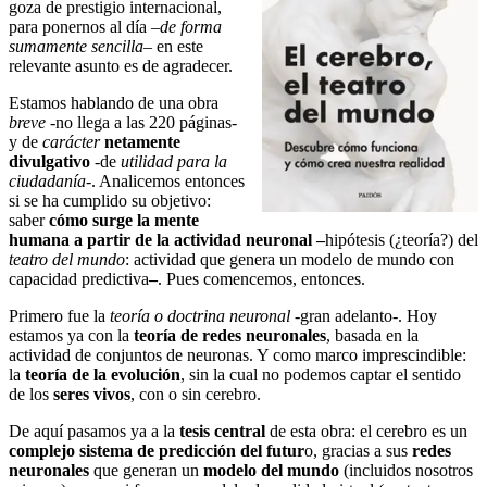
goza de prestigio internacional,
para ponernos al día –
de forma
sumamente sencilla
– en este
relevante asunto es de agradecer.
Estamos hablando de una obra
breve
-no llega a las 220 páginas-
y de
carácter
netamente
divulgativo
-de
utilidad para la
ciudadanía
-. Analicemos entonces
si se ha cumplido su objetivo:
saber
cómo surge la mente
humana a partir de la actividad neuronal –
hipótesis (¿teoría?) del
teatro del mundo
: actividad que genera un modelo de mundo con
capacidad predictiva
–
. Pues comencemos, entonces.
Primero fue la
teoría o doctrina neuronal
-gran adelanto-. Hoy
estamos ya con la
teoría de
redes neuronales
, basada en la
actividad de conjuntos de neuronas. Y como marco imprescindible:
la
teoría de la evolución
, sin la cual no podemos captar el sentido
de los
seres vivos
, con o sin cerebro.
De aquí pasamos ya a la
tesis central
de esta obra: el cerebro es un
complejo sistema de predicción del futur
o, gracias a sus
redes
neuronales
que generan un
modelo del mundo
(incluidos nosotros