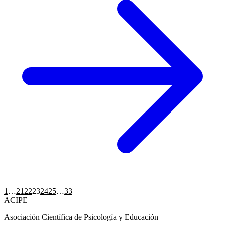
Paginación
1
…
21
22
23
24
25
…
33
ACIPE
de
Asociación Científica de Psicología y Educación
entradas