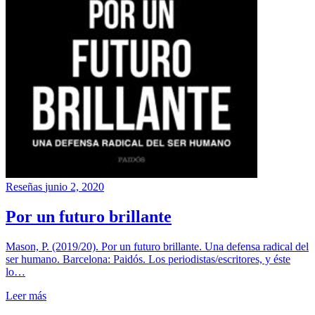
Reseñas
junio 2, 2020
Por un futuro brillante
Mason, P. (2019/20). Por un futuro brillante. Una defensa radical del
ser humano. Barcelona: Paidós. Los periodistas/escritores, y éste
lo…
Leer más