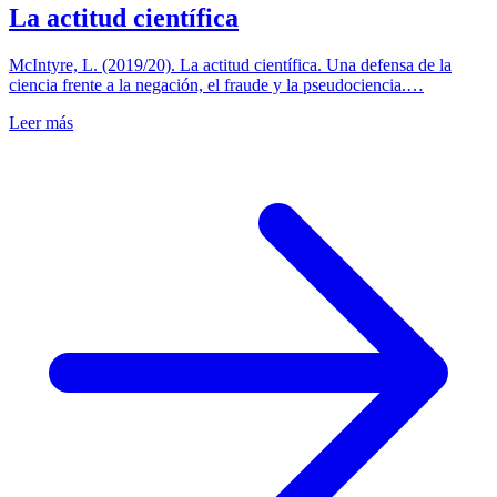
La actitud científica
McIntyre, L. (2019/20). La actitud científica. Una defensa de la
ciencia frente a la negación, el fraude y la pseudociencia.…
Leer más