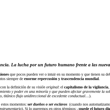
lancia. La lucha por un futuro humano frente a las nueva
siones
que pocos pueden ver o intuir en su momento y que tienen su de
untos siempre de
enorme repercusión y trascendencia mundial
.
 con la definición de su
visión original
: el
capitalismo de la vigilancia
,
cimiento y poder en una minoría y que pueden afectar gravemente la s
co
,
titánico flujo unidireccional de excedente conductual
…).
n estos momentos:
s
er dueños o ser esclavos
(cuando nos automatizamos
instrumentario
). Si lo queremos en otros términos: ¿
puede el futuro di