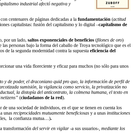
pitalismo industrial afectó negativa y
 con centenares de páginas dedicadas a la
fundamentación
(
actitud
ones capitalistas: fusión del capitalismo y lo digital –
capitalismo de
o, por un lado,
saltos exponenciales de beneficios
(
filones de oro
)
e las personas bajo la forma del caballo de Troya tecnológico que es el
uos de la segunda modernidad contra la supuesta
eficiencia del
orcionar una vida floreciente y eficaz para muchos (no sólo para unos
to y de poder, el draconiano quid pro quo, la información de perfil de
rcotizada sumisión, la vigilancia como servicio, la privatización no
ductual, la distopía del anticontrato, la colmena humana, el texto en
 “netizens”
(
ciudadanos de la red
).
r de una sociedad de individuos, en el que se tienen en cuenta los
, a unas
reciprocidades mutuamente beneficiosas
y a unas
instituciones
iales, la confianza mutua…)
.
la transformación
del servir en vigilar
-a sus usuarios-
, mediante los