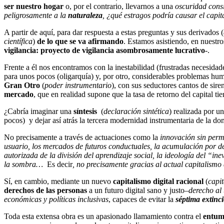
ser nuestro hogar
o, por el contrario, llevarnos a una
oscuridad consi
peligrosamente a la
naturaleza
, ¿qué estragos podría causar el capit
A partir de aquí, para dar respuesta a estas preguntas y sus derivados (
científica
)
de lo que se va afirmando
. Estamos asistiendo, en nuestro
vigilancia: proyecto de vigilancia asombrosamente lucrativo
-.
Frente a él nos encontramos con la inestabilidad (frustradas necesidad
para unos pocos (oligarquía) y, por otro, considerables problemas h
Gran Otro
(
poder instrumentario
), con sus seductores cantos de sire
mercado
, que en realidad supone que la tasa de retorno del capital t
¿Cabría imaginar una
síntesis
(
declaración sintética
) realizada por u
pocos) y dejar así atrás la tercera modernidad instrumentaria de la do
No precisamente a través de actuaciones como la
innovación sin permi
usuario, los mercados de futuros conductuales, la acumulación por des
autorizada de la división del aprendizaje social, la ideología del “in
la sombra…
Es decir
, no precisamente gracias al actual capitalismo
Sí, en cambio, mediante un nuevo
capitalismo digital racional
(
capi
derechos de las personas
a un futuro digital sano y justo–
derecho al 
económicas y políticas inclusivas
, capaces de evitar la
séptima extinc
Toda esta extensa obra es un apasionado llamamiento contra el
entum