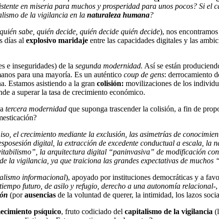
stente en miseria para muchos y prosperidad para unos pocos? Si el ca
alismo de la vigilancia en la
naturaleza humana
?
quién sabe, quién decide, quién decide quién decide
), nos encontramos
s días al
explosivo maridaje
entre las capacidades digitales y las ambici
es e inseguridades) de la
segunda modernidad.
Así se están produciend
umanos para una mayoría. Es un auténtico
coup de gens
: derrocamiento d
na. Estamos asistiendo a la gran
colisión:
movilizaciones de los individ
iende a superar la tasa de crecimiento económico.
na
tercera modernidad
que suponga trascender la colisión, a fin de prop
mesticación?
so, el crecimiento mediante la exclusión, las asimetrías de conocimien
posesión digital, la extracción de excedente conductual a escala, la na
evitabilismo”, la arquitectura digital “paninvasiva” de modificación con
 de la vigilancia, ya que traiciona las grandes expectativas de muchos
talismo informacional
), apoyado por instituciones democráticas y a favo
tiempo futuro, de asilo y refugio, derecho a una autonomía relacional
-
ión
(por
ausencias
de la voluntad de querer, la intimidad, los lazos soc
ecimiento psíquico
, fruto codiciado del
capitalismo de la vigilancia
(