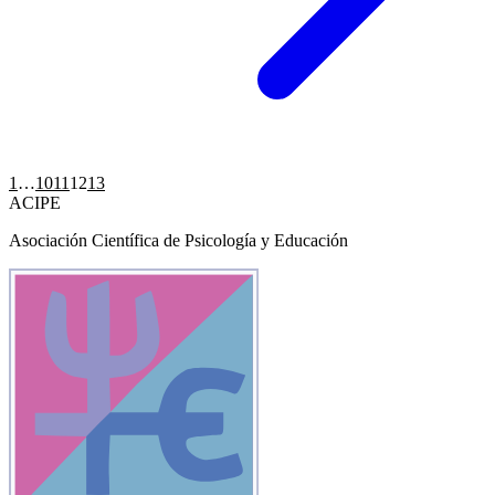
Paginación
1
…
10
11
12
13
ACIPE
de
Asociación Científica de Psicología y Educación
entradas