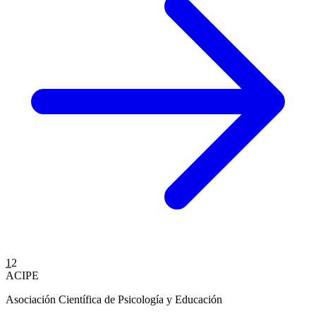
Paginación
1
2
ACIPE
de
Asociación Científica de Psicología y Educación
entradas