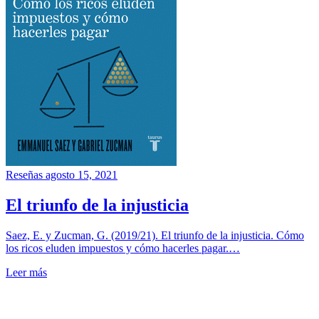
Reseñas
agosto 15, 2021
El triunfo de la injusticia
Saez, E. y Zucman, G. (2019/21). El triunfo de la injusticia. Cómo
los ricos eluden impuestos y cómo hacerles pagar.…
Leer más