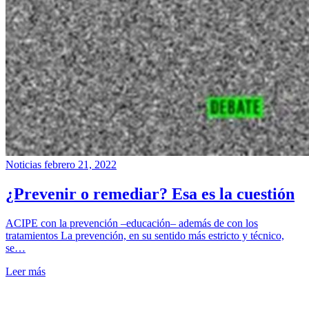
Noticias
febrero 21, 2022
¿Prevenir o remediar? Esa es la cuestión
ACIPE con la prevención –educación– además de con los
tratamientos La prevención, en su sentido más estricto y técnico,
se…
Leer más