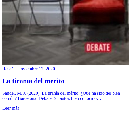
Reseñas
noviembre 17, 2020
La tiranía del mérito
Sandel, M. J. (2020). La tiranía del mérito. ¿Qué ha sido del bien
común? Barcelona: Debate. Su autor, bien conocido…
Leer más