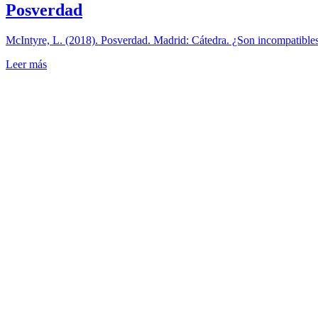
Posverdad
McIntyre, L. (2018). Posverdad. Madrid: Cátedra. ¿Son incompatibles 
Leer más