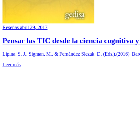
Reseñas
abril 29, 2017
Pensar las TIC desde la ciencia cognitiva y
Lipina, S. J., Sigman, M., & Fernández Slezak, D. (Eds.).(2016). Bar
Leer más