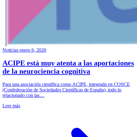
Noticias
enero 6, 2020
ACIPE está muy atenta a las aportaciones
de la neurociencia cognitiva
Para una asociación científica como ACIPE, integrada en COSCE
(Confederación de Sociedades Científicas de España), todo lo
relacionado con las…
Leer más