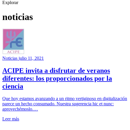
Explorar
noticias
Noticias
julio 11, 2021
ACIPE invita a disfrutar de veranos
diferentes: los proporcionados por la
ciencia
Que hoy estamos avanzando a un ritmo vertiginoso en digitalización
parece un hecho consumado. Nuestra sugerencia hic et nunc:
aprovechémoslo.…
Leer más