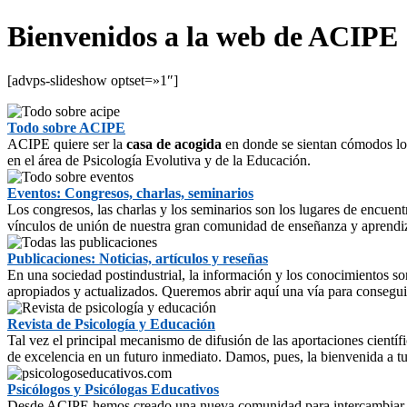
Bienvenidos a la web de ACIPE
[advps-slideshow optset=»1″]
Todo sobre ACIPE
ACIPE quiere ser la
casa de acogida
en donde se sientan cómodos los 
en el área de Psicología Evolutiva y de la Educación.
Eventos: Congresos, charlas, seminarios
Los congresos, las charlas y los seminarios son los lugares de encuent
vínculos de unión de nuestra gran comunidad de enseñanza y aprendiz
Publicaciones: Noticias, artículos y reseñas
En una sociedad postindustrial, la información y los conocimientos so
apropiados y actualizados. Queremos abrir aquí una vía para conseguir
Revista de Psicología y Educación
Tal vez el principal mecanismo de difusión de las aportaciones científ
de excelencia en un futuro inmediato. Damos, pues, la bienvenida a t
Psicólogos y Psicólogas Educativos
Desde ACIPE hemos creado una nueva comunidad para intercambiar expe