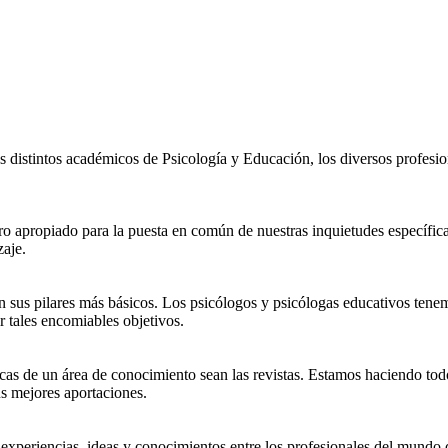
distintos académicos de Psicología y Educación, los diversos profesion
ro apropiado para la puesta en común de nuestras inquietudes específica
aje.
n sus pilares más básicos. Los psicólogos y psicólogas educativos tene
 tales encomiables objetivos.
icas de un área de conocimiento sean las revistas. Estamos haciendo tod
us mejores aportaciones.
riencias, ideas y conocimientos entre los profesionales del mundo de