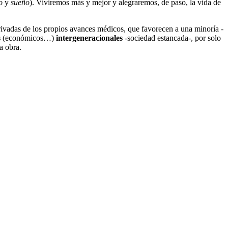
o
y
sueño
). Viviremos más y mejor y alegraremos, de paso, la vida de
erivadas de los propios avances médicos, que favorecen a una minoría -
s
(económicos…)
intergeneracionales
-sociedad estancada-, por solo
a obra.