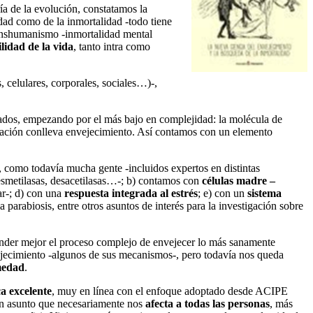
ría de la evolución, constatamos la
idad como de la inmortalidad -todo tiene
transhumanismo -inmortalidad mental
lidad de la vida
, tanto intra como
, celulares, corporales, sociales…)-,
ados, empezando por el más bajo en complejidad: la molécula de
aración conlleva envejecimiento. Así contamos con un elemento
, como todavía mucha gente -incluidos expertos en distintas
desmetilasas, desacetilasas…-; b) contamos con
células madre –
ar-; d) con una
respuesta integrada al estrés
; e) con un
sistema
la parabiosis, entre otros asuntos de interés para la investigación sobre
nder mejor el proceso complejo de envejecer lo más sanamente
ejecimiento -algunos de sus mecanismos-, pero todavía nos queda
medad
.
ca excelente
, muy en línea con el enfoque adoptado desde ACIPE
 un asunto que necesariamente nos
afecta a todas las personas
, más