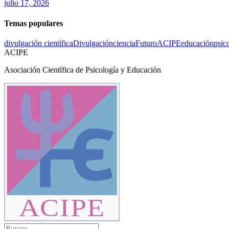
julio 17, 2026
Temas populares
divulgación científica
Divulgación
ciencia
Futuro
ACIPE
educación
psic
ACIPE
Asociación Científica de Psicología y Educación
ACIPE