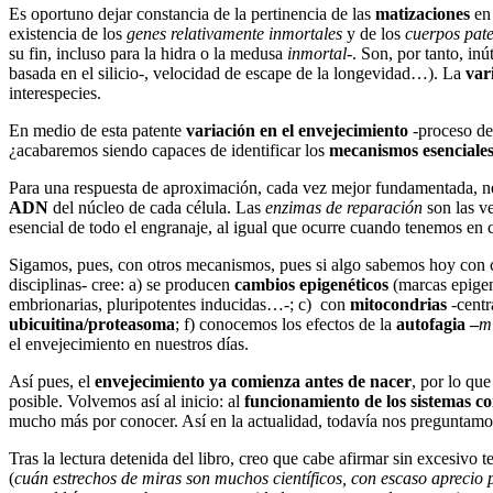
Es oportuno dejar constancia de la pertinencia de las
matizaciones
en 
existencia de los
genes relativamente inmortales
y de los
cuerpos pat
su fin, incluso para la hidra o la medusa
inmortal
-. Son, por tanto, in
basada en el silicio-, velocidad de escape de la longevidad…). La
var
interespecies.
En medio de esta patente
variación en el envejecimiento
-proceso de
¿acabaremos siendo capaces de identificar los
mecanismos esenciale
Para una respuesta de aproximación, cada vez mejor fundamentada, n
ADN
del núcleo de cada célula. Las
enzimas de reparación
son las v
esencial de todo el engranaje, al igual que ocurre cuando tenemos en c
Sigamos, pues, con otros mecanismos, pues si algo sabemos hoy con 
disciplinas- cree: a) se producen
cambios epigenéticos
(marcas epigen
embrionarias, pluripotentes inducidas…-; c) con
mitocondrias
-centr
ubicuitina/proteasoma
; f) conocemos los efectos de la
autofagia –
m
el envejecimiento en nuestros días.
Así pues, el
envejecimiento
ya comienza antes de nacer
, por lo que
posible. Volvemos así al inicio: al
funcionamiento de los sistemas c
mucho más por conocer. Así en la actualidad, todavía nos preguntamo
Tras la lectura detenida del libro, creo que cabe afirmar sin excesiv
(
cuán estrechos de miras son muchos científicos, con escaso aprecio p