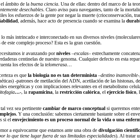
el ámbito de la
buena ciencia
. Una de ellas: dentro del marco de la teo
entemente desechables
. Claro aviso para navegantes, tanto de la mortal
útiles los esfuerzos de la gente por negar la muerte (crioconservación, 
iabilidad
, además, hace acto de presencia cuando se examina la
durabi
 lo más intrincado e interconectado en sus diversos niveles (moleculares
s
de este complejo proceso? Esta es la gran cuestión.
ecesitamos ir avanzando por
niveles
–
escalas
– estrechamente concaten
erdaderas centinelas de nuestro genoma. Cualquier defecto en esta rep
uenta los efectos de la
telomerasa
…
certeza es que
la biología no es tan determinista
–
destino inamovible
-
éticas) -patrones de metilación del ADN, acetilación de las histonas, 
ales energéticas y con implicaciones relevantes en el metabolismo celul
itofagia
…-
, la
rapamicina
, la
restricción calórica
, el
ejercicio físico
, 
 tal vez sea pertinente
cambiar de marco conceptual
si queremos ente
omplejos
. Y una conclusión: sabemos ciertamente bastante sobre el env
s si el
envejecimiento es un proceso normal de la vida o una enfer
o temor a equivocarme que estamos ante una obra de
divulgación científi
or lo que tiene lugar fuera de sus limitadas especialidades
). Al tratar