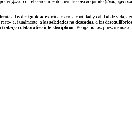
oder gozar con el conocimiento científico así adquirido (
dieta
,
ejercici
frente a las
desigualdades
actuales en la cantidad y calidad de vida, d
 resto- e, igualmente, a las
soledades no deseadas
, a los d
esequilibrio
un
trabajo colaborativo interdisciplinar
. Pongámonos, pues, manos a l